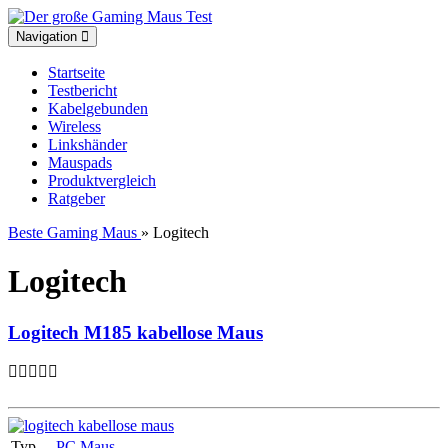
Toggle
Navigation
navigation
Startseite
Testbericht
Kabelgebunden
Wireless
Linkshänder
Mauspads
Produktvergleich
Ratgeber
Beste Gaming Maus
» Logitech
Logitech
Logitech M185 kabellose Maus
Typ
PC Maus